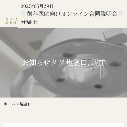
2025年8月22日
2025年8月16日
2025年5月30日
2025年5月29日
提携駐車場の変更のお知らせ
40代女性の症例紹介：下顎の歯並びを整
躍心会オープンセミナー2025✍
歯科医師向けオンライン合同説明会
分矯正
お知らせ
タグ
塩釜口
,
駅前
ホーム
»
塩釜口