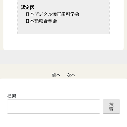
認定医
日本デジタル矯正歯科学会
日本顎咬合学会
投
前へ
次へ
稿
ナ
検索
ビ
検
ゲ
索
ー
シ