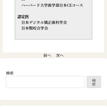
ハーバード大学歯学部日本CEコース
認定医
日本デジタル矯正歯科学会
日本顎咬合学会
投
前へ
次へ
稿
ナ
検索
ビ
検
ゲ
索
ー
シ
ョ